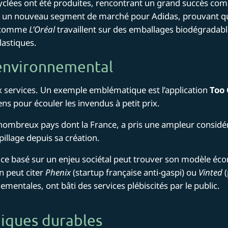
yclées ont été produites​, rencontrant un grand succès com
vert un nouveau segment de marché pour Adidas, prouvant qu
s comme
L’Oréal
travaillent sur des emballages biodégradabl
lastiques.
t environnemental
x services. Un exemple emblématique est l’application
Too 
s pour écouler les invendus à petit prix.
nombreux pays dont la France, a pris une ampleur considé
illage depuis sa création​.
vice basé sur un enjeu sociétal peut trouver son modèle é
on peut citer
Phenix
(startup française anti-gaspi) ou
Vinted
(
entales, ont bâti des services plébiscités par le public.
iques durables