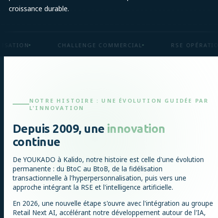
croissance durable.
ION
CHALLENGE COMMERCIAL
RSE OPÉRATIONNEL
NOTRE HISTOIRE : UNE ÉVOLUTION GUIDÉE PAR
L'INNOVATION
Depuis 2009, une
innovation
continue
De YOUKADO à Kalido, notre histoire est celle d'une évolution
permanente : du BtoC au BtoB, de la fidélisation
transactionnelle à l'hyperpersonnalisation, puis vers une
approche intégrant la RSE et l'intelligence artificielle.
En 2026, une nouvelle étape s'ouvre avec l'intégration au groupe
Retail Next AI, accélérant notre développement autour de l'IA,