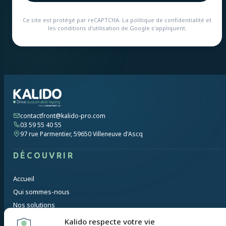
Ce site est protégé par reCAPTCHA. La politique de confidentialité et
les conditions d'utilisation de Google s'appliquent.
contactfront@kalido-pro.com
03 59 55 40 55
97 rue Parmentier, 59650 Villeneuve d'Ascq
DÉCOUVRIR
Accueil
Qui sommes-nous
Nos solutions
Nos innovations
Kalido respecte votre vie