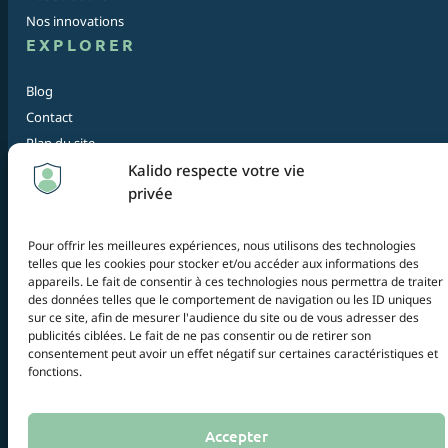
Nos innovations
EXPLORER
Blog
Contact
Plan du site
Kalido respecte votre vie
privée
© 2026 Kalido — Tous droits réservés
Mentions légales
Politique de confidentialité
Pour offrir les meilleures expériences, nous utilisons des technologies
telles que les cookies pour stocker et/ou accéder aux informations des
appareils. Le fait de consentir à ces technologies nous permettra de traiter
Certaines images de ce site sont générées par intelligence artificielle à
des données telles que le comportement de navigation ou les ID uniques
des fins illustratives. Elles ne représentent pas nécessairement les
sur ce site, afin de mesurer l'audience du site ou de vous adresser des
résultats ou services réels proposés.
publicités ciblées. Le fait de ne pas consentir ou de retirer son
consentement peut avoir un effet négatif sur certaines caractéristiques et
fonctions.
Accepter