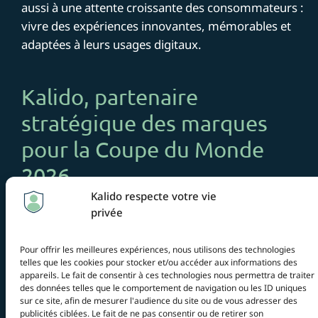
aussi à une attente croissante des consommateurs :
vivre des expériences innovantes, mémorables et
adaptées à leurs usages digitaux.
Kalido, partenaire
stratégique des marques
pour la Coupe du Monde
2026
Kalido respecte votre vie
Chez
Kalido
, nous sommes dédiés à soutenir les
privée
marques tout au long de leur parcours pour la
Coupe du Monde de Football 2026.
Pour offrir les meilleures expériences, nous utilisons des technologies
telles que les cookies pour stocker et/ou accéder aux informations des
Notre objectif est de concevoir et de mettre en
appareils. Le fait de consentir à ces technologies nous permettra de traiter
des données telles que le comportement de navigation ou les ID uniques
œuvre
des campagnes innovantes
qui intègrent
sur ce site, afin de mesurer l'audience du site ou de vous adresser des
des éléments captivants et mesurables, assurant
publicités ciblées. Le fait de ne pas consentir ou de retirer son