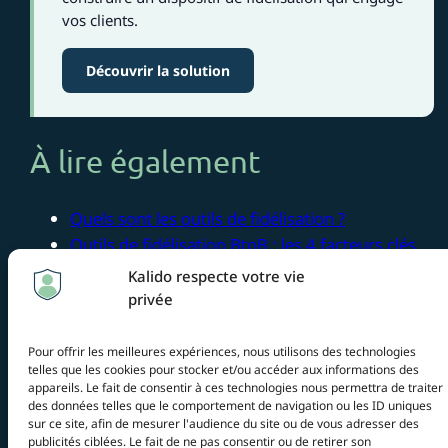
vos clients.
Découvrir la solution
À lire également
Quels sont les outils de fidélisation ?
Outils de fidélisation BtoB : les 4 facteurs clés
du succès
Kalido respecte votre vie
Le pouvoir de la personnalisation dans un
privée
programme de fidélité
Comment créer un programme de fidélité
Pour offrir les meilleures expériences, nous utilisons des technologies
telles que les cookies pour stocker et/ou accéder aux informations des
performant
appareils. Le fait de consentir à ces technologies nous permettra de traiter
Le parrainage en e-commerce : comment
des données telles que le comportement de navigation ou les ID uniques
augmenter le panier moyen et la rétention
sur ce site, afin de mesurer l'audience du site ou de vous adresser des
publicités ciblées. Le fait de ne pas consentir ou de retirer son