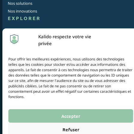
Nos solutions
Nos innovations
EXPLORER
Blog
Kalido respecte votre vie
Contact
privée
Plan du site
Pour offrir les meilleures expériences, nous utilisons des technologies
© 2026 Kalido — Tous droits réservés
telles que les cookies pour stocker et/ou accéder aux informations des
Mentions légales
appareils. Le fait de consentir à ces technologies nous permettra de traiter
Politique de confidentialité
des données telles que le comportement de navigation ou les ID uniques
sur ce site, afin de mesurer l'audience du site ou de vous adresser des
publicités ciblées. Le fait de ne pas consentir ou de retirer son
consentement peut avoir un effet négatif sur certaines caractéristiques et
Certaines images de ce site sont générées par intelligence artificielle à
fonctions.
des fins illustratives. Elles ne représentent pas nécessairement les
résultats ou services réels proposés.
Accepter
Refuser