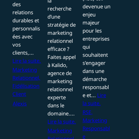
la
des
devenue un
recherche
relations
enjeu
d’une
durables et
majeur
stratégie de
personnalis
pour les
marketing
ées avec
entreprises
relationnel
vos
qui
efficace ?
clients,...
souhaitent
Faites appel
Lire la suite.
s’engager
à Kalido,
Marketing
dans une
agence de
Relationnel,
démarche
marketing
Fidélisation
responsabl
relationnel
Client
e et...
Lire
experte
la suite.
Alexis
dans le
RSE,
domaine....
Marketing
Lire la suite.
Responsabl
Marketing
e
Relationnel,