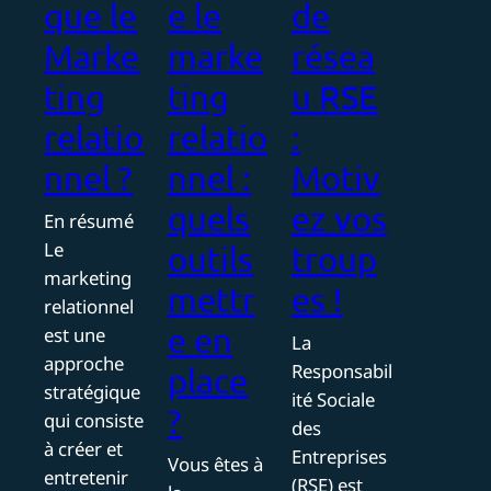
que le
e le
de
Marke
marke
résea
ting
ting
u RSE
relatio
relatio
:
nnel ?
nnel :
Motiv
quels
ez vos
En résumé
Le
outils
troup
marketing
mettr
es !
relationnel
e en
est une
La
approche
Responsabil
place
stratégique
ité Sociale
?
qui consiste
des
à créer et
Entreprises
Vous êtes à
entretenir
(RSE) est