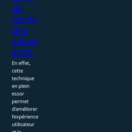
du
marke
ting
autom
ation
En effet,
cette
technique
en plein
essor
permet
d’améliorer
l’expérience
utilisateur
et la