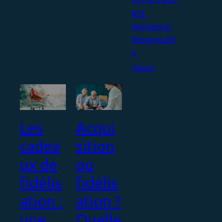
RSE,
Marketing
Responsabl
e
Alexis
Les
Acqui
cadea
sition
ux de
ou
fidélis
fidélis
ation :
ation ?
une
Quelle