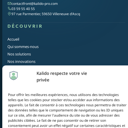
contactfront@kalido-pro.com
03 59 55 40 55
97 rue Parmentier, 59650 Villeneuve d'Ascq
DÉCOUVRIR
Accueil
Qui sommes-nous
Nos solutions
Nos innovations
EXPLORER
Kalido respecte votre vie
privée
Blog
Contact
Pour offrir les meilleures expériences, nous utilisons des technologies
Plan du site
telles que les cookies pour stocker et/ou accéder aux informations des
appareils. Le fait de consentir à ces technologies nous permettra de traiter
des données telles que le comportement de navigation ou les ID uniques
© 2026 Kalido — Tous droits réservés
sur ce site, afin de mesurer l'audience du site ou de vous adresser des
Mentions légales
publicités ciblées. Le fait de ne pas consentir ou de retirer son
Politique de confidentialité
consentement peut avoir un effet négatif sur certaines caractéristiques et