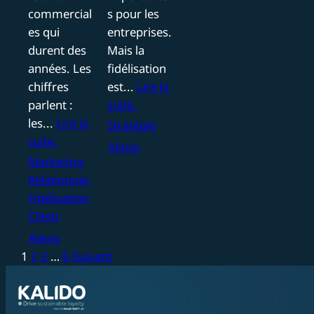
commercial
s pour les
es qui
entreprises.
durent des
Mais la
années. Les
fidélisation
chiffres
est...
Lire la
parlent :
suite.
les...
Lire la
Stratégie
suite.
Alexis
Marketing
Relationnel,
Fidélisation
Client
Alexis
Pagination
1
2
3
…
6
Suivant
des
publications