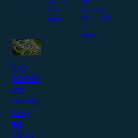
Force de
RSE,
Vente
Marketing
Responsabl
Alexis
e
Alexis
Les
scénar
ios
marke
ting
au
cœur