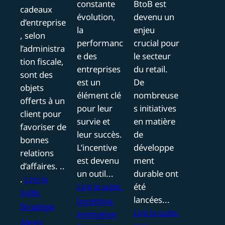
constante
BtoB est
cadeaux
évolution,
devenu un
d’entreprise
la
enjeu
, selon
performanc
crucial pour
l’administra
e des
le secteur
tion fiscale,
entreprises
du retail.
sont des
est un
De
objets
élément clé
nombreuse
offerts à un
pour leur
s initiatives
client pour
survie et
en matière
favoriser de
leur succès.
de
bonnes
L’incentive
développe
relations
est devenu
ment
d’affaires. ..
un outil...
durable ont
.
Lire la
Lire la suite.
été
suite.
lancées...
Incentive,
Stratégie
Lire la suite.
Animation
Alexis