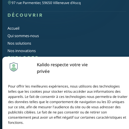
97 rue Parmentier, 59650 Villeneuve d'Ascq
DÉCOUVRIR
Accueil
Qui sommes-nous
Nos solutions
Nos innovations
EXPLORER
Kalido respecte votre vie
privée
Blog
Contact
Plan du site
Pour offrir les meilleures expériences, nous utilisons des technologies
telles que les cookies pour stocker et/ou accéder aux informations des
appareils. Le fait de consentir à ces technologies nous permettra de traiter
© 2026 Kalido — Tous droits réservés
des données telles que le comportement de navigation ou les ID uniques
Mentions légales
sur ce site, afin de mesurer l'audience du site ou de vous adresser des
publicités ciblées. Le fait de ne pas consentir ou de retirer son
Politique de confidentialité
consentement peut avoir un effet négatif sur certaines caractéristiques et
fonctions.