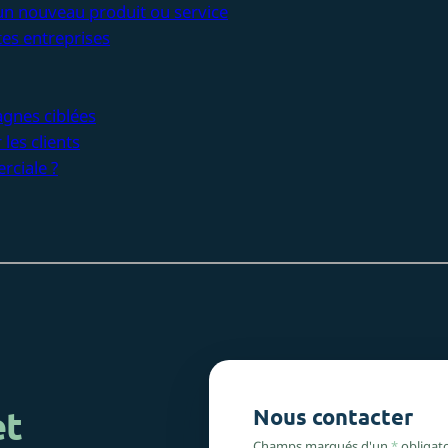
’un nouveau produit ou service
ites entreprises
gnes ciblées
 les clients
ciale ?
et
Nous contacter
Champs marqués d'un
*
obligato